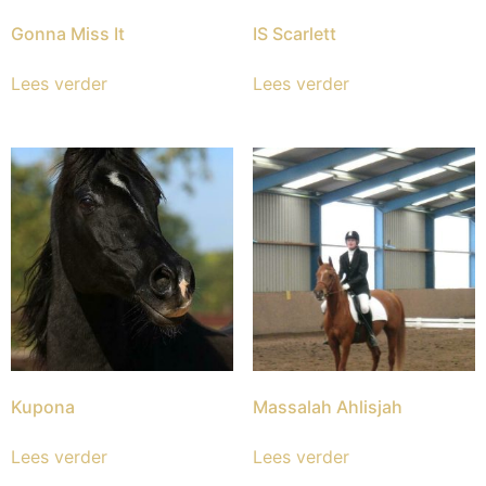
Gonna Miss It
IS Scarlett
Lees verder
Lees verder
Kupona
Massalah Ahlisjah
Lees verder
Lees verder